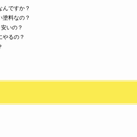
なんですか？
い塗料なの？
？安いの？
にやるの？
？